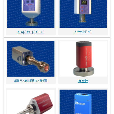
ｺｰﾙﾄﾞｶｿｰﾄﾞｹﾞｰｼﾞ
ﾐﾆﾁｭｱｲｵﾝｹﾞｰｼﾞ
超低ガス放出残留ガス分析計
真空計