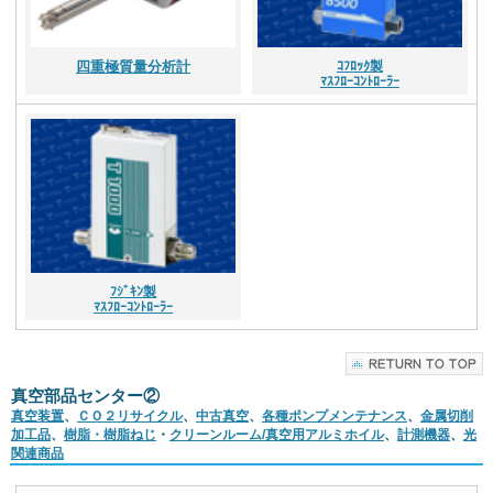
四重極質量分析計
ｺﾌﾛｯｸ製
ﾏｽﾌﾛｰｺﾝﾄﾛｰﾗｰ
ﾌｼﾞｷﾝ製
ﾏｽﾌﾛｰｺﾝﾄﾛｰﾗｰ
真空部品センター②
真空装置
、
ＣＯ２リサイクル
、
中古真空
、
各種ポンプメンテナンス
、
金属切削
加工品
、
樹脂・樹脂ねじ
・
クリーンルーム/真空用アルミホイル
、
計測機器
、
光
関連商品