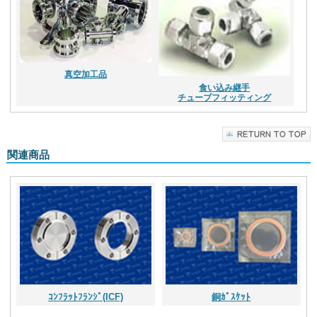
真空加工品
食い込み継手
チューブフィッティング
関連商品
ｺﾝﾌﾗｯﾄﾌﾗﾝｼﾞ(ICF)
銅ｶﾞｽｹｯﾄ