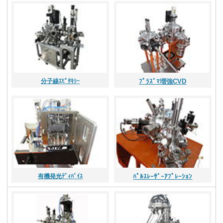
分子線ｴﾋﾟﾀｷｼｰ
ﾌﾟﾗｽﾞﾏ増強CVD
有機発光ﾃﾞｨﾊﾞｲｽ
ﾊﾟﾙｽﾚｰｻﾞｰｱﾌﾟﾚｰｼｮﾝ