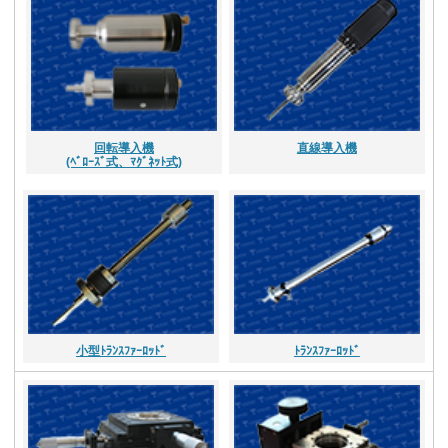
回転導入機
直線導入機
(ﾍﾞﾛｰｽﾞ式、ﾏｸﾞﾈｯﾄ式)
小型ﾄﾗﾝｽﾌｧｰﾛｯﾄﾞ
ﾄﾗﾝｽﾌｧｰﾛｯﾄﾞ