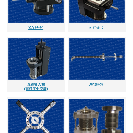
X-Yｽﾃｰｼﾞ
ﾏﾆﾋﾟｭﾚｰﾀｰ
直線導入機
ﾒｶﾆｶﾙﾊﾝﾄﾞ
(高精度中空型)