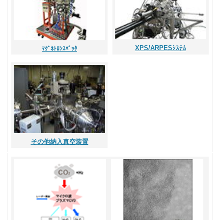
XPS/ARPESｼｽﾃﾑ
ﾏｸﾞﾈﾄﾛﾝｽﾊﾟｯﾀ
その他納入真空装置