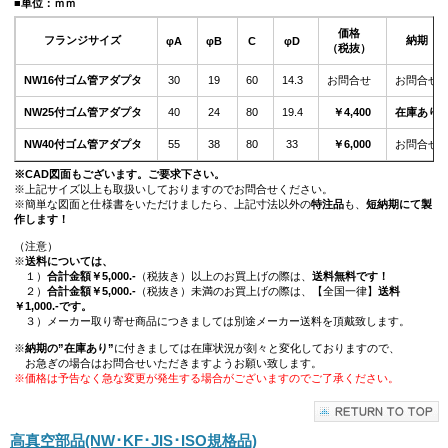
■単位：ｍｍ
価格
フランジサイズ
納期
φA
φB
C
φD
（税抜）
NW16付ゴム管アダプタ
30
19
60
14.3
お問合せ
お問合せ
NW25付ゴム管アダプタ
40
24
80
19.4
￥4,400
在庫あり
NW40付ゴム管アダプタ
55
38
80
33
￥6,000
お問合せ
※CAD図面もございます。ご要求下さい。
※上記サイズ以上も取扱いしておりますのでお問合せください。
※簡単な図面と仕様書をいただけましたら、上記寸法以外の
特注品
も、
短納期にて製
作します！
（注意）
※
送料については、
１）
合計金額￥5,000.-
（税抜き）以上のお買上げの際は、
送料無料です！
２）
合計金額￥5,000.-
（税抜き）未満のお買上げの際は、【全国一律】
送料
￥1,000.-です。
３）メーカー取り寄せ商品につきましては別途メーカー送料を頂戴致します。
※
納期の”在庫あり”
に付きましては在庫状況が刻々と変化しておりますので、
お急ぎの場合はお問合せいただきますようお願い致します。
※価格は予告なく急な変更が発生する場合がございますのでご了承ください。
高真空部品(NW･KF･JIS･ISO規格品)