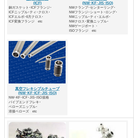
(ICF)
(NW･KF･JIS･ISO)
銅ガスケット･ICFフランジ･
NWクランプ･センターリング･
ICFニップル･ティ･クロス･
NWフランジ･ショート･ロング･
ICFエルボ･6方クロス･
NWニップル･ティ･エルボ･
ICF変換フランジ etc
NWクロス･変換ニップル･
NWゲージポート・
ISOフランジ etc
真空フレキシブルチューブ
(NW･KF･ICF･JIS･ISO)
NW･KF･ICF･JIS･ISO規格
パイプエンドフレキ･
ベローズニップル･
溶接ベローズ etc