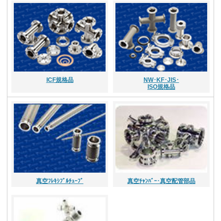
ICF規格品
NW･KF･JIS･
ISO規格品
真空ﾌﾚｷｼﾌﾞﾙﾁｭｰﾌﾞ
真空ﾁｬﾝﾊﾞｰ･真空配管部品