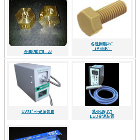
各種樹脂ﾈｼﾞ
（PEEK）
金属切削加工品
UVｽﾎﾟｯﾄ光源装置
紫外線(UV)
LED光源装置