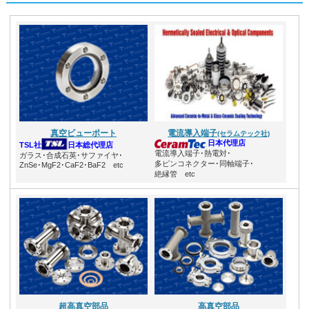
真空ビューポート
電流導入端子
(セラムテック社)
日本代理店
TSL社
日本総代理店
電流導入端子･熱電対･
ガラス･合成石英･サファイヤ･
多ピンコネクター･同軸端子･
ZnSe･MgF2･CaF2･BaF2 etc
絶縁管 etc
超高真空部品
高真空部品