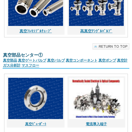
真空ﾌﾚｷｼﾌﾞﾙﾁｭｰﾌﾞ
高真空ｱﾝｸﾞﾙﾊﾞﾙﾌﾞ
真空部品センター①
真空部品
真空ゲートバルブ
真空バルブ
真空コンポーネント
真空ポンプ
真空計
ガス分析計
マスフロー
真空ﾋﾞｭｰﾎﾟｰﾄ
電流導入端子