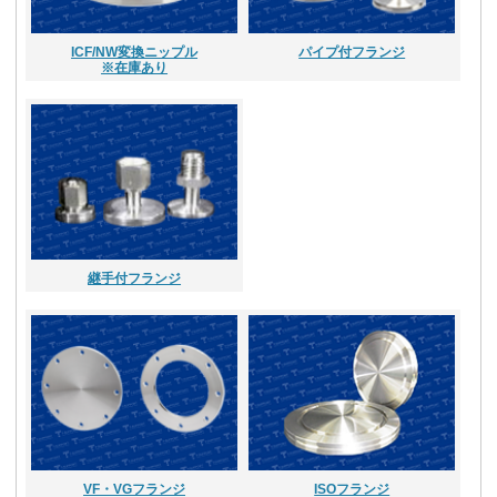
ICF/NW変換ニップル
パイプ付フランジ
※在庫あり
継手付フランジ
VF・VGフランジ
ISOフランジ